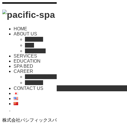
HOME
ABOUT US
会社概要
沿革
RECRUIT
SERVICES
EDUCATION
SPA BED
CAREER
Home
セラピスト登録
宿泊
人材紹介
ページ上部へ戻る
CONTACT US
著作権について
会社概要
株式会社パシフィックスパ