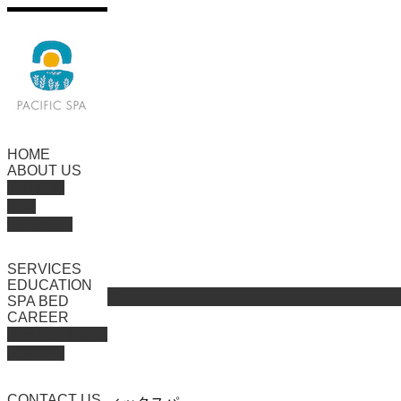
HOME
ABOUT US
会社概要
沿革
Home
logo3
RECRUIT
SERVICES
EDUCATION
ページ上部へ戻る
SPA BED
著作権について
CAREER
会社概要
セラピスト登録
人材紹介
CONTACT US