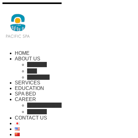
HOME
ABOUT US
会社概要
沿革
RECRUIT
Home
SERVICES
EDUCATION
left
SPA BED
CAREER
2020
セラピスト登録
24
Apr
人材紹介
left
CONTACT US
コメントを書く