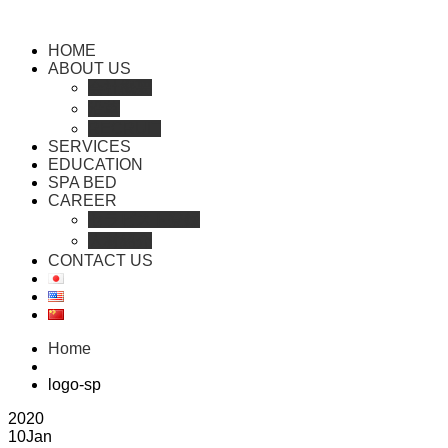
HOME
ABOUT US
会社概要
沿革
RECRUIT
SERVICES
EDUCATION
SPA BED
CAREER
セラピスト登録
人材紹介
CONTACT US
Home
logo-sp
2020
10
Jan