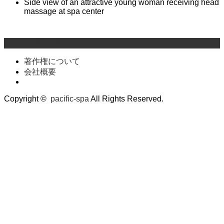
Side view of an attractive young woman receiving head
massage at spa center
ページ上部へ戻る
著作権について
会社概要
Copyright ©
pacific-spa
All Rights Reserved.